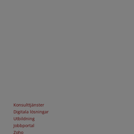
Addima AB, grundat 2012 är ett svenskt konsult- och
utbildningsföretag med kunder i både privat och
offentlig sektor.
Kontakta oss
Borgarfjordsgatan 12
164 40 KISTA
TEL +46 8 751 06 30
Navigering
Konsulttjänster
Digitala lösningar
Utbildning
Jobbportal
Zoho