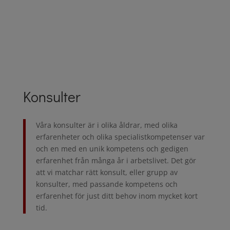
Ta er an projekt och problemställningar med hjälp av
våra konsulter, utbildare och digitala lösningar.
Konsulter
Våra konsulter är i olika åldrar, med olika
erfarenheter och olika specialistkompetenser var
och en med en unik kompetens och gedigen
erfarenhet från många år i arbetslivet. Det gör
att vi matchar rätt konsult, eller grupp av
konsulter, med passande kompetens och
erfarenhet för just ditt behov inom mycket kort
tid.