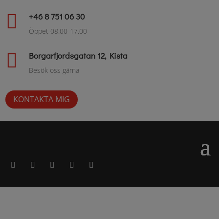

+46 8 751 06 30
Öppet 08.00-17.00

Borgarfjordsgatan 12, Kista
Besök oss gärna
KONTAKTA MIG