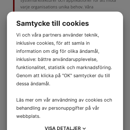
systemarkitekturer och applikationer för att möta
varje organisations unika behov. Våra
kvalificerade experter strävar efter att ge det
högsta värdet av användningen av dessa
Samtycke till cookies
plattformar
Vi och våra partners använder teknik,
Zoho
inklusive cookies, för att samla in
information om dig för olika ändamål,
Indienbaserade Zoho Corp är en av pionjärerna inom
SaaS och erbjuder en omfattande svit av prisbelönta
inklusive: bättre användarupplevelse,
online applikationer för verksamhet, produktivitet
funktionalitet, statistik och marknadsföring.
och samarbete. Kunder använder Zoho för att stödja
Genom att klicka på "OK" samtycker du till
sina affärsprocesser, hantera sin information och bli
dessa ändamål.
mer produktiva på kontoret eller på resan.
Hittills har Zoho lanserat mer 50 molnapplikationer
Läs mer om vår användning av cookies och
– allt från CRM till kampanjer (epostmarknadsföring,
behandling av personuppgifter på vår
digitala nyhetsbrev), enkätundersökningar,
projektledning, support/helpdesk, rapport och
webbplats.
analys, mail, webbkonferenser mm. Zoho har idag
VISA
DETALJER
över 80miljoner användare världen över.