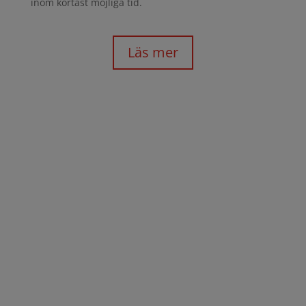
inom kortast möjliga tid.
Läs mer
Kompetensutveckling
Inventering
En kompetensinventering tydliggör vilka personer
som behöver förstärka kompetensen och inom vilka
områden men även tydliggöra de personer som har
en högre kompetensnivå än yrkesrollen kräver och