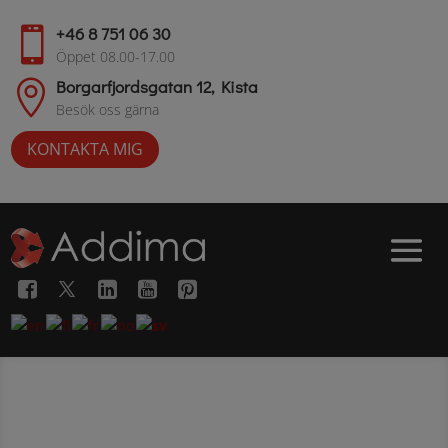
+46 8 751 06 30

Öppet 08.00-17.00
Borgarfjordsgatan 12, Kista

Besök oss gärna
KONTAKTA MIG