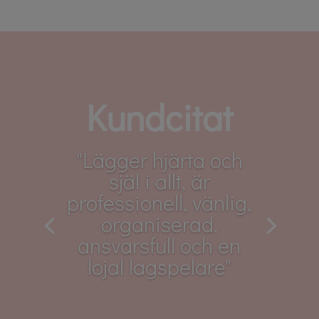
Kundcitat
"Lägger hjärta och
själ i allt, är
professionell, vänlig,
organiserad,
ansvarsfull och en
lojal lagspelare"