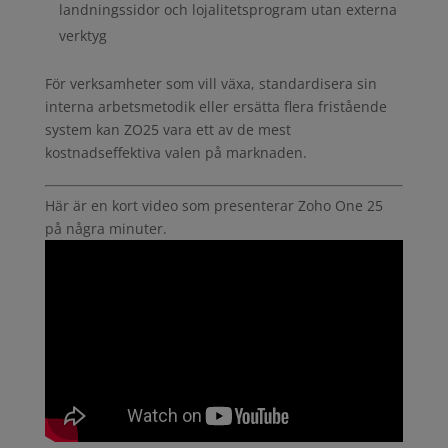
landningssidor och lojalitetsprogram utan externa
verktyg
För verksamheter som vill växa, standardisera sin
interna arbetsmetodik eller ersätta flera fristående
system kan ZO25 vara ett av de mest
kostnadseffektiva valen på marknaden.
Här är en kort video som presenterar Zoho One 25
på några minuter.