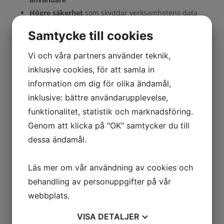
Högre säkerhet
som skyddar verksamhetens data
Fler möjligheter att automatisera processer
Samtycke till cookies
Det blir alltså lättare för varje medarbetare att göra
Vi och våra partners använder teknik,
sitt jobb – och enklare för organisationen att skapa
inklusive cookies, för att samla in
effektiva och skalbara arbetsflöden.
information om dig för olika ändamål,
Vill du använda möjligheterna i Zoho One
inklusive: bättre användarupplevelse,
25 fullt ut?
funktionalitet, statistik och marknadsföring.
Zoho One 25 öppnar dörren för helt nya sätt att
Genom att klicka på "OK" samtycker du till
arbeta – men värdet uppstår först när funktionerna
dessa ändamål.
används på rätt sätt i den dagliga verksamheten.
Många företag har redan Zoho men nyttjar bara en
Läs mer om vår användning av cookies och
bråkdel av möjligheterna. Andra överväger Zoho,
behandling av personuppgifter på vår
men vet inte riktigt var de ska börja.
webbplats.
Med ZO25 har tröskeln sänkts rejält. Gränssnittet är
tydligare, AI-stödet är kraftfullare och arbetsflödena
VISA
DETALJER
är mer samlade. Det gör att även mindre team