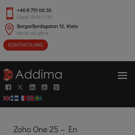
+46 8 751 06 30

Öppet 08.00-17.00
Borgarfjordsgatan 12, Kista

Besök oss gärna
KONTAKTA MIG
Zoho One 25 – En