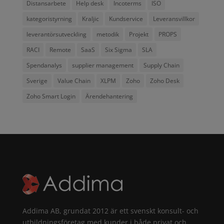
Distansarbete
Help desk
Incoterms
ISO
kategoristyrning
Kraljic
Kundservice
Leveransvillkor
leverantörsutveckling
metodik
Projekt
PROPS
RACI
Remote
SaaS
Six Sigma
SLA
Spendanalys
supplier management
Supply Chain
Sverige
Value Chain
XLPM
Zoho
Zoho Desk
Zoho Smart Login
Ärendehantering
Addima AB, grundat 2012 är ett svenskt konsult- och
utbildningsföretag med kunder i både privat och