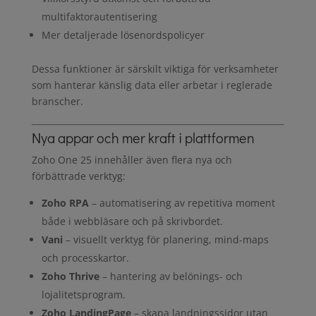
multifaktorautentisering
Mer detaljerade lösenordspolicyer
Dessa funktioner är särskilt viktiga för verksamheter
som hanterar känslig data eller arbetar i reglerade
branscher.
Nya appar och mer kraft i plattformen
Zoho One 25 innehåller även flera nya och
förbättrade verktyg:
Zoho RPA
– automatisering av repetitiva moment
både i webbläsare och på skrivbordet.
Vani
– visuellt verktyg för planering, mind-maps
och processkartor.
Zoho Thrive
– hantering av belönings- och
lojalitetsprogram.
Zoho LandingPage
– skapa landningssidor utan