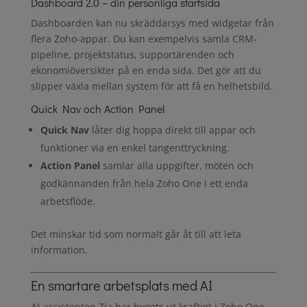
Dashboard 2.0 – din personliga startsida
Dashboarden kan nu skräddarsys med widgetar från
flera Zoho-appar. Du kan exempelvis samla CRM-
pipeline, projektstatus, supportärenden och
ekonomiöversikter på en enda sida. Det gör att du
slipper växla mellan system för att få en helhetsbild.
Quick Nav och Action Panel
Quick Nav
låter dig hoppa direkt till appar och
funktioner via en enkel tangenttryckning.
Action Panel
samlar alla uppgifter, möten och
godkännanden från hela Zoho One i ett enda
arbetsflöde.
Det minskar tid som normalt går åt till att leta
information.
En smartare arbetsplats med AI
AI-assistenten Zia har byggts ut kraftigt i Zoho One