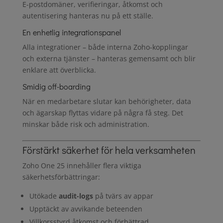
E-postdomäner, verifieringar, åtkomst och
autentisering hanteras nu på ett ställe.
En enhetlig integrationspanel
Alla integrationer – både interna Zoho-kopplingar
och externa tjänster – hanteras gemensamt och blir
enklare att överblicka.
Smidig off-boarding
När en medarbetare slutar kan behörigheter, data
och ägarskap flyttas vidare på några få steg. Det
minskar både risk och administration.
Förstärkt säkerhet för hela verksamheten
Zoho One 25 innehåller flera viktiga
säkerhetsförbättringar:
Utökade
audit-logs
på tvärs av appar
Upptäckt av avvikande beteenden
Villkorsstyrd åtkomst och förbättrad