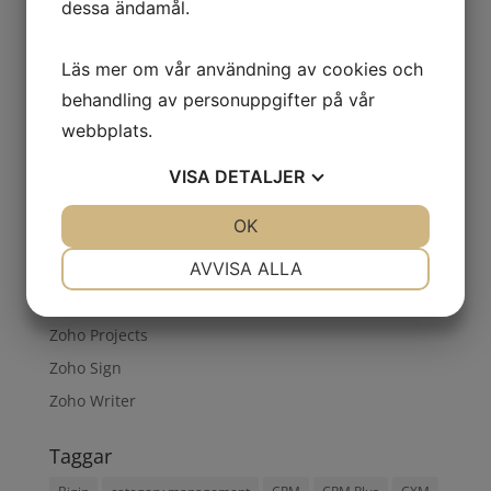
Verksamhetsutveckling
dessa ändamål.
Wizard
Läs mer om vår användning av cookies och
Zoho
behandling av personuppgifter på vår
Zoho Analytics
webbplats.
Zoho CRM
Zoho Desk
VISA
DETALJER
Zoho Learn
JA
NEJ
OK
JA
NEJ
Zoho One
NÖDVÄNDIG
INSTÄLLNINGAR
AVVISA ALLA
Zoho partner
Zoho Plus
JA
NEJ
JA
NEJ
Zoho Projects
MARKNADSFÖRING
STATISTIK
Zoho Sign
Zoho Writer
Taggar