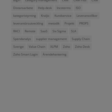
Bigin
category management
CRM
CRM Plus
CXM
Distansarbete
Help desk
Incoterms
ISO
kategoristyrning
Kraljic
Kundservice
Leveransvillkor
leverantörsutveckling
metodik
Projekt
PROPS
RACI
Remote
SaaS
Six Sigma
SLA
Spendanalys
supplier management
Supply Chain
Sverige
Value Chain
XLPM
Zoho
Zoho Desk
Zoho Smart Login
Ärendehantering
Addima AB, grundat 2012 är ett svenskt konsult- och