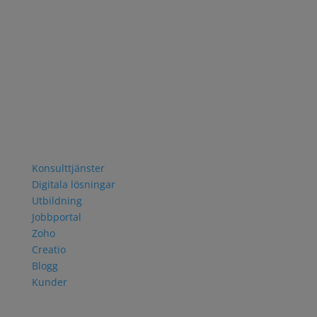
utbildningsföretag med kunder i både privat och
offentlig sektor.
Kontakta oss
Borgarfjordsgatan 12
164 40 KISTA
TEL +46 8 751 06 30
Navigering
Konsulttjänster
Digitala lösningar
Utbildning
Jobbportal
Zoho
Creatio
Blogg
Kunder