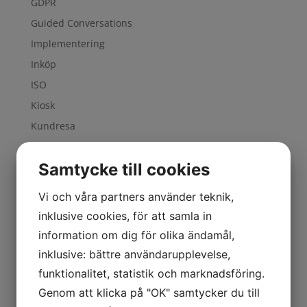
GDPR
Guided Conversations
Implementering
Inköp
ISO
Kiosk
Kundresa
molnlagring
Samtycke till cookies
Projekt
SaaS
Vi och våra partners använder teknik,
Service Management
inklusive cookies, för att samla in
Six Sigma
information om dig för olika ändamål,
Supply Chain
inklusive: bättre användarupplevelse,
Sverige
funktionalitet, statistik och marknadsföring.
Value Chain
Genom att klicka på "OK" samtycker du till