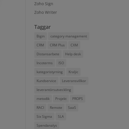
Zoho Sign
Zoho Writer
Taggar
Bigin
category management
CRM
CRM Plus
CXM
Distansarbete
Help desk
Incoterms
ISO
kategoristyrning
Kraljic
Kundservice
Leveransvillkor
leverantörsutveckling
metodik
Projekt
PROPS
RACI
Remote
SaaS
Six Sigma
SLA
Spendanalys