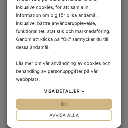
inklusive cookies, för att samla in
information om dig för olika ändamål,
inklusive: bättre användarupplevelse,
funktionalitet, statistik och marknadsföring.
Genom att klicka på "OK" samtycker du till
dessa ändamål.
Läs mer om vår användning av cookies och
behandling av personuppgifter på vår
webbplats.
VISA
DETALJER
JA
NEJ
OK
JA
NEJ
NÖDVÄNDIG
INSTÄLLNINGAR
AVVISA ALLA
JA
NEJ
JA
NEJ