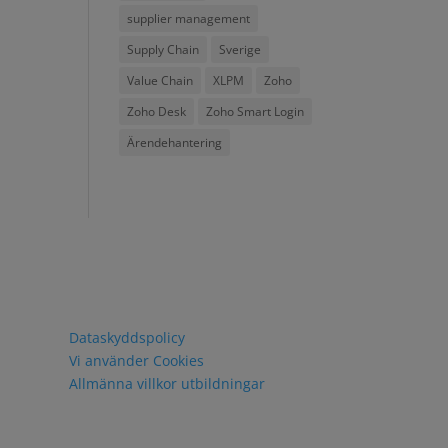
supplier management
Supply Chain
Sverige
Value Chain
XLPM
Zoho
Zoho Desk
Zoho Smart Login
Ärendehantering
Policy och villkor
Dataskyddspolicy
Vi använder Cookies
Allmänna villkor utbildningar