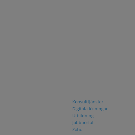
akta oss
Navigering
rfjordsgatan 12
Konsulttjänster
0 KISTA
Digitala lösningar
46 8 751 06 30
Utbildning
Jobbportal
Zoho