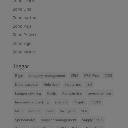
Zoho Learn
Zoho One
Zoho partner
Zoho Plus
Zoho Projects
Zoho Sign
Zoho Writer
Taggar
Bigin
category management
CRM
CRM Plus
CXM
Distansarbete
Help desk
Incoterms
ISO
kategoristyrning
Kraljic
Kundservice
Leveransvillkor
leverantörsutveckling
metodik
Projekt
PROPS
RACI
Remote
SaaS
Six Sigma
SLA
Spendanalys
supplier management
Supply Chain