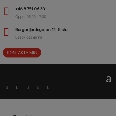

+46 8 751 06 30
Öppet 08.00-17.00

Borgarfjordsgatan 12, Kista
Besök oss gärna
KONTAKTA MIG