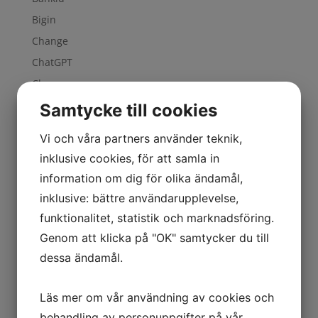
Bigin
Change
ChatGPT
Cleanup
CRM
Samtycke till cookies
CXM
Vi och våra partners använder teknik,
Cybersäkerhet
inklusive cookies, för att samla in
Datacenter
information om dig för olika ändamål,
GDPR
inklusive: bättre användarupplevelse,
Guided Conversations
funktionalitet, statistik och marknadsföring.
Implementering
Genom att klicka på "OK" samtycker du till
Inköp
dessa ändamål.
ISO
Kiosk
Läs mer om vår användning av cookies och
behandling av personuppgifter på vår
Kundresa