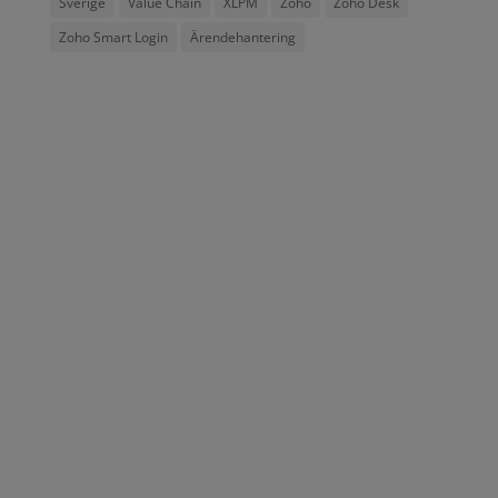
Sverige
Value Chain
XLPM
Zoho
Zoho Desk
Zoho Smart Login
Ärendehantering
Addima AB, grundat 2012 är ett svenskt konsult- och
utbildningsföretag med kunder i både privat och
offentlig sektor.
Kontakta oss
Borgarfjordsgatan 12
164 40 KISTA
TEL +46 8 751 06 30