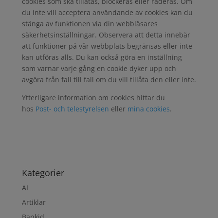
cookies som ska tillåtas, blockeras eller raderas. Om
du inte vill acceptera användande av cookies kan du
stänga av funktionen via din webbläsares
säkerhetsinställningar. Observera att detta innebär
att funktioner på vår webbplats begränsas eller inte
kan utföras alls. Du kan också göra en inställning
som varnar varje gång en cookie dyker upp och
avgöra från fall till fall om du vill tillåta den eller inte.
Ytterligare information om cookies hittar du
hos
Post- och telestyrelsen
eller
mina cookies
.
Kategorier
AI
Artiklar
Bankid