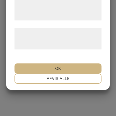
de har indsamlet gennem din brug af deres
tjenester. Ved at klikke på 'OK' giver du
samtykke til disse formål.
Læs mere om vores brug af cookies og
behandling af persondata på vores
hjemmeside.
OK
NØDVENDIGE
PRÆFERENCER
AFVIS ALLE
MARKETING
STATISTIK