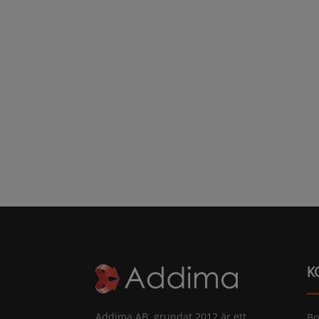
K
Addima AB, grundat 2012 är ett
Bo