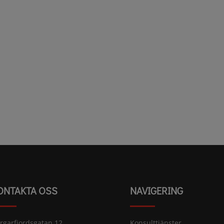
ONTAKTA OSS
NAVIGERING
rgarfjordsgatan 12
Konsulttjänster