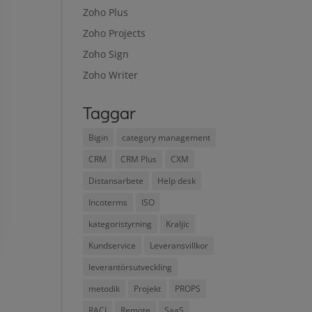
Zoho Plus
Zoho Projects
Zoho Sign
Zoho Writer
Taggar
Bigin
category management
CRM
CRM Plus
CXM
Distansarbete
Help desk
Incoterms
ISO
kategoristyrning
Kraljic
Kundservice
Leveransvillkor
leverantörsutveckling
metodik
Projekt
PROPS
RACI
Remote
SaaS