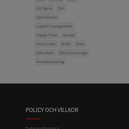
Six Sigma
SLA
Spendanalys
supplier management
Supply Chain
Sverige
Value Chain
XLPM
Zoho
Zoho Desk
Zoho Smart Login
Ärendehantering
POLICY OCH VILLKOR
Dataskyddspolicy