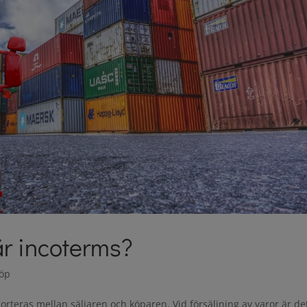
 är incoterms?
köp
rteras mellan säljaren och köparen. Vid försäljning av varor är de