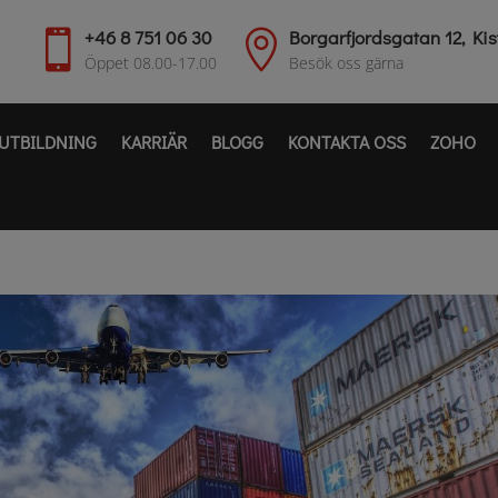
+46 8 751 06 30
Borgarfjordsgatan 12, Kis


Öppet 08.00-17.00
Besök oss gärna
UTBILDNING
KARRIÄR
BLOGG
KONTAKTA OSS
ZOHO