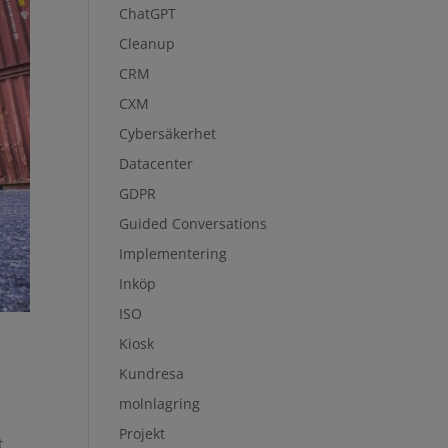
ChatGPT
Cleanup
CRM
CXM
Cybersäkerhet
Datacenter
GDPR
Guided Conversations
Implementering
Inköp
ISO
Kiosk
Kundresa
molnlagring
Projekt
t