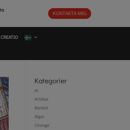
ta
KONTAKTA MIG
CREATIO
Kategorier
AI
Artiklar
Bankid
Bigin
Change