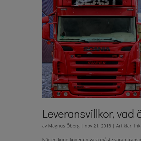
Leveransvillkor, vad
av
Magnus Öberg
|
nov 21, 2018
|
Artiklar
,
In
När en kund köper en vara måste varan transpo