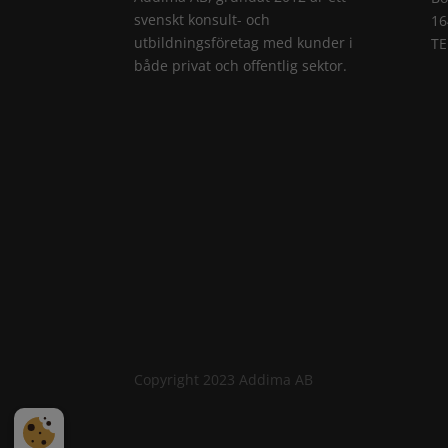
svenskt konsult- och
16
utbildningsföretag med kunder i
TE
både privat och offentlig sektor.
Copyright 2023 Addima AB