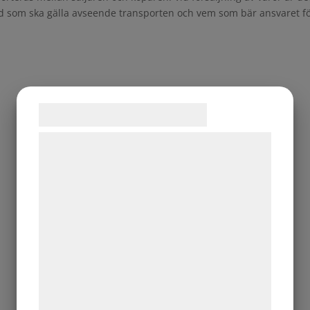
vad som ska gälla avseende transporten och vem som bär ansvaret f
Samtykke til cookies
Vi og vores samarbejdspartnere bruger
teknologier, herunder cookies, til at
indsamle oplysninger om dig til forskellige
formål, herunder: Tilpasning af annoncering,
bedre brugeroplevelse, funktionalitet,
statistik og marketing. Disse oplysninger
kan blive delt med annoncerings- og
analysepartnere, som kan kombinere dem
med data, du tidligere har givet dem eller