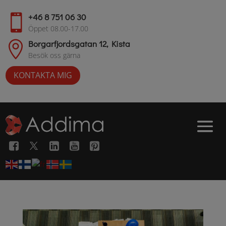
+46 8 751 06 30

Öppet 08.00-17.00
Borgarfjordsgatan 12, Kista

Besök oss gärna
KONTAKTA MIG