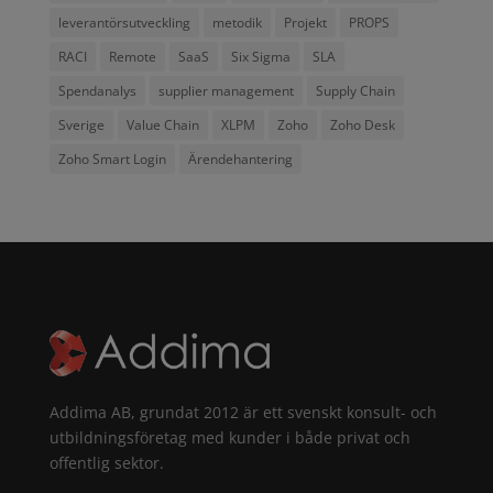
leverantörsutveckling
metodik
Projekt
PROPS
RACI
Remote
SaaS
Six Sigma
SLA
Spendanalys
supplier management
Supply Chain
Sverige
Value Chain
XLPM
Zoho
Zoho Desk
Zoho Smart Login
Ärendehantering
Addima AB, grundat 2012 är ett svenskt konsult- och
utbildningsföretag med kunder i både privat och
offentlig sektor.