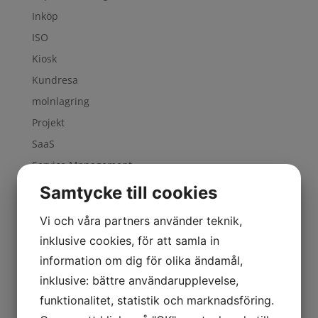
Inköp
ISO
Kiosk
Kundresa
molnlagring
Projekt
SaaS
Service Management
Six Sigma
Samtycke till cookies
Supply Chain
Vi och våra partners använder teknik,
Sverige
inklusive cookies, för att samla in
Value Chain
information om dig för olika ändamål,
Verksamhetsutveckling
inklusive: bättre användarupplevelse,
Wizard
funktionalitet, statistik och marknadsföring.
Zoho