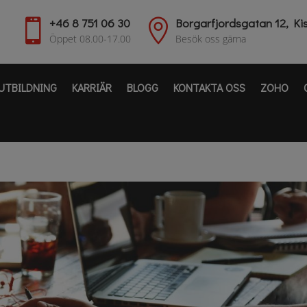
+46 8 751 06 30
Borgarfjordsgatan 12, Ki


Öppet 08.00-17.00
Besök oss gärna
UTBILDNING
KARRIÄR
BLOGG
KONTAKTA OSS
ZOHO