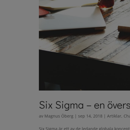
Six Sigma – en övers
av
Magnus Öberg
|
sep 14, 2018
|
Artiklar
,
Ch
Six Sigma är ett av de ledande globala koncept