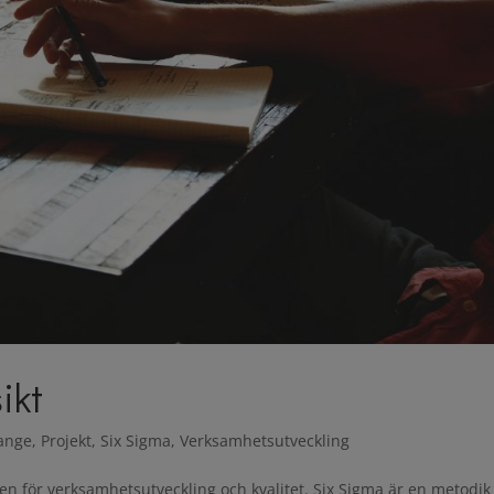
ikt
ange
,
Projekt
,
Six Sigma
,
Verksamhetsutveckling
en för verksamhetsutveckling och kvalitet. Six Sigma är en metodik