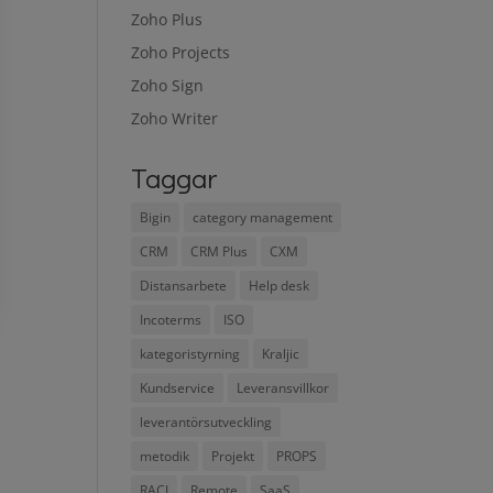
Zoho Plus
Zoho Projects
Zoho Sign
Zoho Writer
Taggar
Bigin
category management
CRM
CRM Plus
CXM
Distansarbete
Help desk
Incoterms
ISO
kategoristyrning
Kraljic
Kundservice
Leveransvillkor
leverantörsutveckling
metodik
Projekt
PROPS
RACI
Remote
SaaS