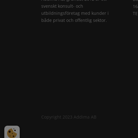
svenskt konsult- och
16
utbildningsföretag med kunder i
TE
både privat och offentlig sektor.
Copyright 2023 Addima AB