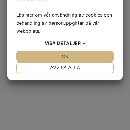
Läs mer om vår användning av cookies och
behandling av personuppgifter på vår
webbplats.
VISA
DETALJER
JA
NEJ
OK
JA
NEJ
NÖDVÄNDIG
INSTÄLLNINGAR
AVVISA ALLA
JA
NEJ
JA
NEJ
MARKNADSFÖRING
STATISTIK