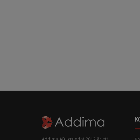
K
Addima AB, grundat 2012 är ett
Bo