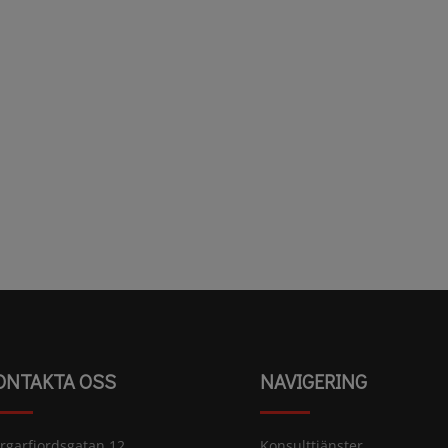
ONTAKTA OSS
NAVIGERING
rgarfjordsgatan 12
Konsulttjänster