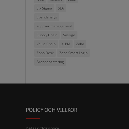
Six Sigma
SLA
Spendanalys
supplier management
Supply Chain
Sverige
Value Chain
XLPM
Zoho
Zoho Desk
Zoho Smart Login
Ärendehantering
POLICY OCH VILLKOR
Dataskyddspolicy