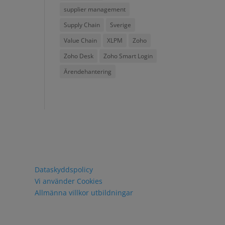
supplier management
Supply Chain
Sverige
Value Chain
XLPM
Zoho
Zoho Desk
Zoho Smart Login
Ärendehantering
Policy och villkor
Dataskyddspolicy
Vi använder Cookies
Allmänna villkor utbildningar