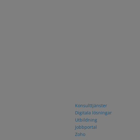
akta oss
Navigering
rfjordsgatan 12
Konsulttjänster
0 KISTA
Digitala lösningar
46 8 751 06 30
Utbildning
Jobbportal
Zoho