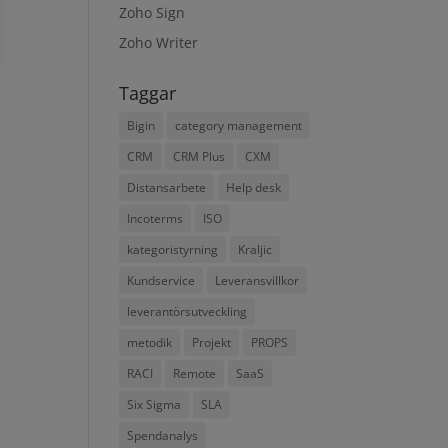
Zoho Sign
Zoho Writer
Taggar
Bigin
category management
CRM
CRM Plus
CXM
Distansarbete
Help desk
Incoterms
ISO
kategoristyrning
Kraljic
Kundservice
Leveransvillkor
leverantörsutveckling
metodik
Projekt
PROPS
RACI
Remote
SaaS
Six Sigma
SLA
Spendanalys