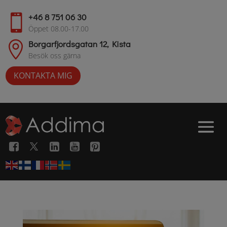
+46 8 751 06 30

Öppet 08.00-17.00
Borgarfjordsgatan 12, Kista

Besök oss gärna
KONTAKTA MIG