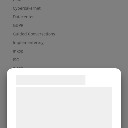
Cybersäkerhet
Datacenter
GDPR
Guided Conversations
Implementering
Inköp
ISO
Kiosk
Kundresa
Samtykke til cookies
molnlagring
Vi og vores samarbejdspartnere bruger
Projekt
teknologier, herunder cookies, til at
SaaS
indsamle oplysninger om dig til forskellige
Service Management
formål, herunder: Tilpasning af annoncering,
Six Sigma
bedre brugeroplevelse, funktionalitet,