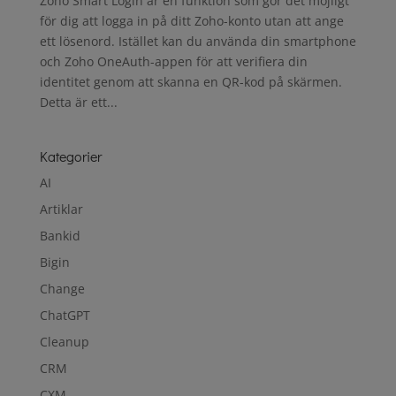
Zoho Smart Login är en funktion som gör det möjligt
för dig att logga in på ditt Zoho-konto utan att ange
ett lösenord. Istället kan du använda din smartphone
och Zoho OneAuth-appen för att verifiera din
identitet genom att skanna en QR-kod på skärmen.
Detta är ett...
Kategorier
AI
Artiklar
Bankid
Bigin
Change
ChatGPT
Cleanup
CRM
CXM