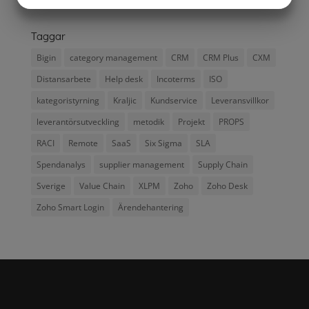
Zoho Writer
MARKETING
STATISTIK
Taggar
Bigin
category management
CRM
CRM Plus
CXM
Distansarbete
Help desk
Incoterms
ISO
kategoristyrning
Kraljic
Kundservice
Leveransvillkor
leverantörsutveckling
metodik
Projekt
PROPS
RACI
Remote
SaaS
Six Sigma
SLA
Spendanalys
supplier management
Supply Chain
Sverige
Value Chain
XLPM
Zoho
Zoho Desk
Zoho Smart Login
Ärendehantering