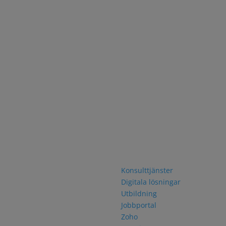
akta oss
Navigering
rfjordsgatan 12
Konsulttjänster
0 KISTA
Digitala lösningar
46 8 751 06 30
Utbildning
Jobbportal
Zoho