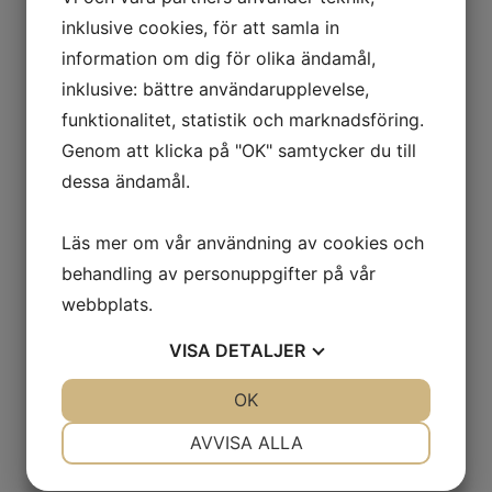
inklusive cookies, för att samla in
information om dig för olika ändamål,
inklusive: bättre användarupplevelse,
funktionalitet, statistik och marknadsföring.
Genom att klicka på "OK" samtycker du till
dessa ändamål.
Läs mer om vår användning av cookies och
behandling av personuppgifter på vår
webbplats.
VISA
DETALJER
JA
NEJ
OK
JA
NEJ
NÖDVÄNDIG
INSTÄLLNINGAR
AVVISA ALLA
JA
NEJ
JA
NEJ