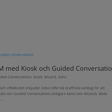
CRM med Kiosk och Guided Conversati
ided Conversations
,
Kiosk
,
Wizard
,
Zoho
h effektivitet erbjuder Zoho CRM två kraftfulla verktyg för att
udio och Guided Conversations (tidigare känd som Wizard). Båda
...