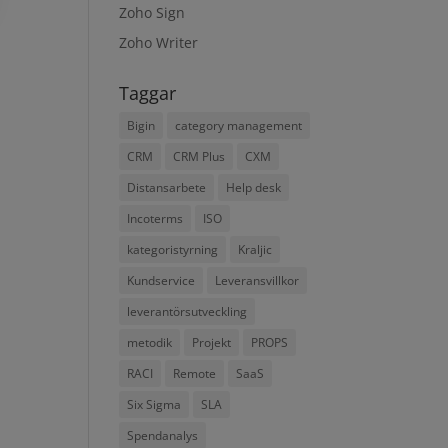
Zoho Sign
Zoho Writer
Taggar
Bigin
category management
CRM
CRM Plus
CXM
Distansarbete
Help desk
Incoterms
ISO
kategoristyrning
Kraljic
Kundservice
Leveransvillkor
leverantörsutveckling
metodik
Projekt
PROPS
RACI
Remote
SaaS
Six Sigma
SLA
Spendanalys