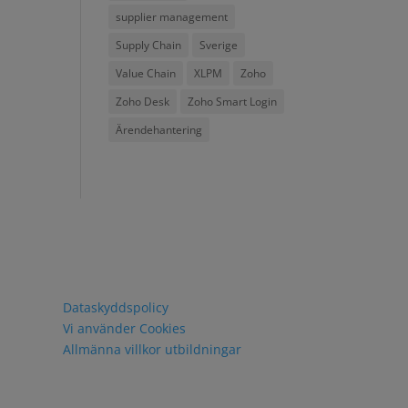
supplier management
Supply Chain
Sverige
Value Chain
XLPM
Zoho
Zoho Desk
Zoho Smart Login
Ärendehantering
Policy och villkor
Dataskyddspolicy
Vi använder Cookies
Allmänna villkor utbildningar