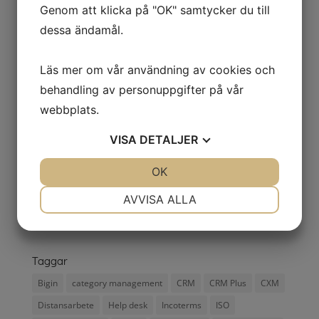
Genom att klicka på "OK" samtycker du till
Zoho
dessa ändamål.
Zoho Analytics
Zoho CRM
Läs mer om vår användning av cookies och
Zoho Desk
behandling av personuppgifter på vår
Zoho Learn
webbplats.
Zoho One
VISA
DETALJER
Zoho partner
Zoho Plus
JA
NEJ
OK
JA
NEJ
Zoho Projects
NÖDVÄNDIG
INSTÄLLNINGAR
AVVISA ALLA
Zoho Sign
JA
NEJ
JA
NEJ
Zoho Writer
MARKNADSFÖRING
STATISTIK
Taggar
Bigin
category management
CRM
CRM Plus
CXM
Distansarbete
Help desk
Incoterms
ISO