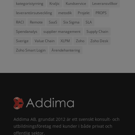
kategoristyrning
Kraljic
Kundservice
Leveransvillkor
leverantörsutveckling
metodik
Projekt
PROPS
RACI
Remote
SaaS
Six Sigma
SLA
Spendanalys
supplier management
Supply Chain
Sverige
Value Chain
XLPM
Zoho
Zoho Desk
Zoho Smart Login
Ärendehantering
Addima AB, grundat 2012 är ett svenskt konsult- och
utbildningsföretag med kunder i både privat och
offentlig sektor.