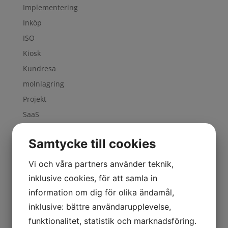
Implementering
Inköp
ISO
Kiosk
Kundresa
molnlagring
Projekt
SaaS
Service Management
Samtycke till cookies
Six Sigma
Supply Chain
Vi och våra partners använder teknik,
Sverige
inklusive cookies, för att samla in
Value Chain
information om dig för olika ändamål,
Verksamhetsutveckling
inklusive: bättre användarupplevelse,
funktionalitet, statistik och marknadsföring.
Wizard