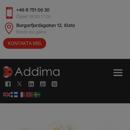
+46 8 751 06 30

Öppet 08.00-17.00
Borgarfjordsgatan 12, Kista

Besök oss gärna
KONTAKTA MIG