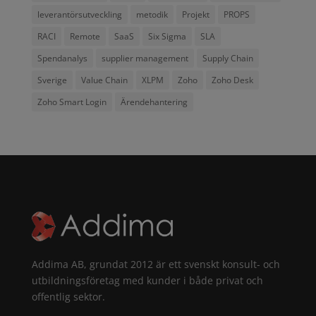
leverantörsutveckling
metodik
Projekt
PROPS
RACI
Remote
SaaS
Six Sigma
SLA
Spendanalys
supplier management
Supply Chain
Sverige
Value Chain
XLPM
Zoho
Zoho Desk
Zoho Smart Login
Ärendehantering
Addima AB, grundat 2012 är ett svenskt konsult- och
utbildningsföretag med kunder i både privat och
offentlig sektor.