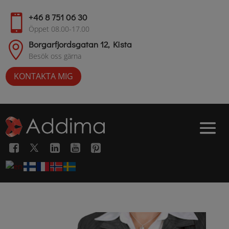
+46 8 751 06 30

Öppet 08.00-17.00
Borgarfjordsgatan 12, Kista

Besök oss gärna
KONTAKTA MIG