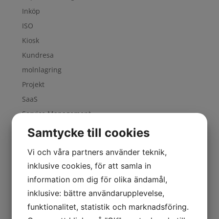
Inköp
ISO
Kiosk
Kundresa
molnlagring
Projekt
SaaS
Service Management
Six Sigma
Samtycke till cookies
Supply Chain
Vi och våra partners använder teknik,
Sverige
inklusive cookies, för att samla in
Value Chain
information om dig för olika ändamål,
Verksamhetsutveckling
inklusive: bättre användarupplevelse,
Wizard
funktionalitet, statistik och marknadsföring.
Zoho