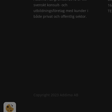
svenskt konsult- och
16
utbildningsföretag med kunder i
TE
både privat och offentlig sektor.
Copyright 2023 Addima AB