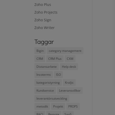
Zoho Plus
Zoho Projects
Zoho Sign
Zoho Writer
Taggar
Bigin
category management
CRM
CRM Plus
CXM
Distansarbete
Help desk
Incoterms
ISO
kategoristyrning
Kraljic
Kundservice
Leveransvillkor
leverantörsutveckling
metodik
Projekt
PROPS
RACI
Remote
SaaS