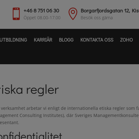
+46 8 751 06 30
Borgarfjordsgatan 12, Kis


Öppet 08.00-17.00
Besök oss gärna
UTBILDNING
KARRIÄR
BLOGG
KONTAKTA OSS
ZOHO
tiska regler
r verksamhet arbetar vi enligt de internationella etiska regler som fa
gement Consulting Institutes), där Sveriges Managementkonsulte
esentant.
nfidentialitet