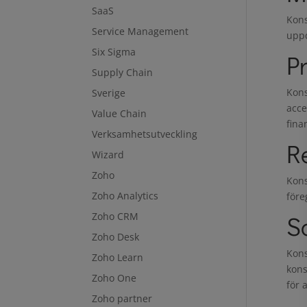
SaaS
Kons
Service Management
uppd
Six Sigma
P
Supply Chain
Kons
Sverige
acce
Value Chain
fina
Verksamhetsutveckling
R
Wizard
Zoho
Kons
Zoho Analytics
före
Zoho CRM
S
Zoho Desk
Kons
Zoho Learn
kons
Zoho One
för 
Zoho partner