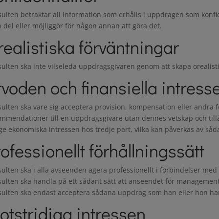
ulten betraktar all information som erhålls i uppdragen som konfide
 del eller möjliggör för någon annan att göra det.
realistiska förväntningar
ulten ska inte vilseleda uppdragsgivaren genom att skapa orealistis
rvoden och finansiella intress
ulten ska vare sig acceptera provision, kompensation eller andra 
mmendationer till en uppdragsgivare utan dennes vetskap och tillå
e ekonomiska intressen hos tredje part, vilka kan påverkas av s
ofessionellt förhållningssätt
ulten ska i alla avseenden agera professionellt i förbindelser med
ulten ska handla på ett sådant sätt att anseendet för management
ulten ska endast acceptera sådana uppdrag som han eller hon har
otstridiga intressen