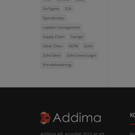
Six Sigma
SLA
Spendanalys
supplier management
Supply Chain
Sverige
Value Chain
XLPM
Zoho
Zoho Desk
Zoho Smart Login
Ärendehantering
K
Addima AB, grundat 2012 är ett
Bo