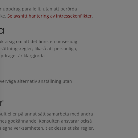
er uppdrag parallellt, utan att berörda
cke.
Se avsnitt hantering av intressekonflikter
.
a
kra sig om att det finns en ömsesidig
ättningsregler; likaså att personliga,
pdraget är klargjorda.
verväga alternativ anställning utan
r
nsult eller på annat sätt samarbeta med andra
ennes godkännande. Konsulten ansvarar också
en egna verksamheten, t ex dessa etiska regler.