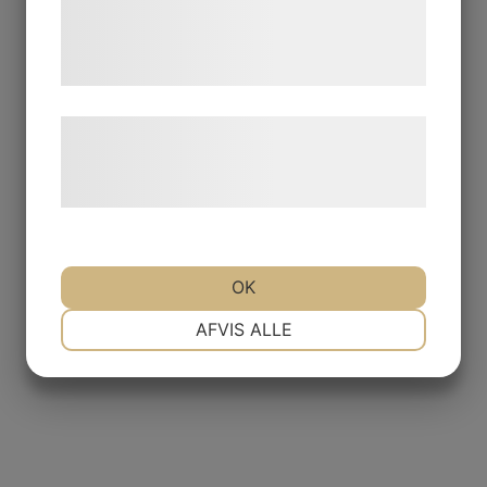
de har indsamlet gennem din brug af deres
tjenester. Ved at klikke på 'OK' giver du
samtykke til disse formål.
Læs mere om vores brug af cookies og
behandling af persondata på vores
hjemmeside.
OK
NØDVENDIGE
PRÆFERENCER
AFVIS ALLE
MARKETING
STATISTIK