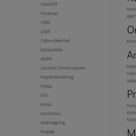
ChatGPT
Kons
Cleanup
egen
CRM
O
CXM
Cybersäkerhet
Kons
Datacenter
A
GDPR
Kons
Guided Conversations
reko
Implementering
uppg
Inköp
Pr
ISO
Kiosk
Kons
Kons
Kundresa
Kons
molnlagring
M
Projekt