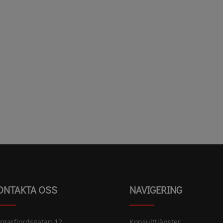
ONTAKTA OSS
NAVIGERING
rgarfjordsgatan 12
Konsulttjänster