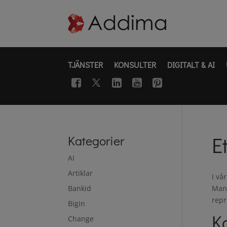
TJÄNSTER
KONSULTER
DIGITALT & AI
E
Kategorier
AI
Artiklar
I vå
Bankid
Mana
repr
Bigin
Ko
Change