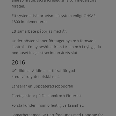
affärsområde, stora företag, små och medelstora
företag.
Ett systematiskt arbetsmiljösystem enligt OHSAS
1800 implementeras.
Ett samarbete påbörjas med Åf.
Under hösten vinner företaget nya och förnyade
kontrakt. En ny besöksadress i Kista och i nybyggda
nodhuset invigs strax innan årets slut.
2016
UC tilldelar Addima certifikat för god
kreditvärdightet, riskklass 4.
Lanserar en uppdaterad jobbportal
Företagssidor på Facebook och Pinterest.
Första kunden inom offentlig verksamhet.
Samarbetet med SB Cert fördjupas med uppdrag för