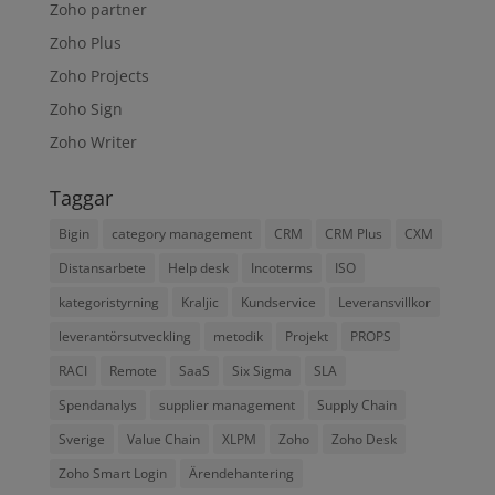
Zoho partner
Zoho Plus
Zoho Projects
Zoho Sign
Zoho Writer
Taggar
Bigin
category management
CRM
CRM Plus
CXM
Distansarbete
Help desk
Incoterms
ISO
kategoristyrning
Kraljic
Kundservice
Leveransvillkor
leverantörsutveckling
metodik
Projekt
PROPS
RACI
Remote
SaaS
Six Sigma
SLA
Spendanalys
supplier management
Supply Chain
Sverige
Value Chain
XLPM
Zoho
Zoho Desk
Zoho Smart Login
Ärendehantering