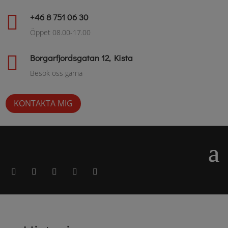

+46 8 751 06 30
Öppet 08.00-17.00

Borgarfjordsgatan 12, Kista
Besök oss gärna
KONTAKTA MIG