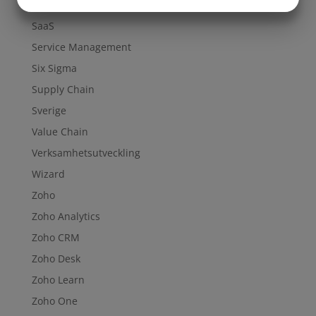
Projekt
MARKETING
STATISTIK
SaaS
Service Management
Six Sigma
Supply Chain
Sverige
Value Chain
Verksamhetsutveckling
Wizard
Zoho
Zoho Analytics
Zoho CRM
Zoho Desk
Zoho Learn
Zoho One