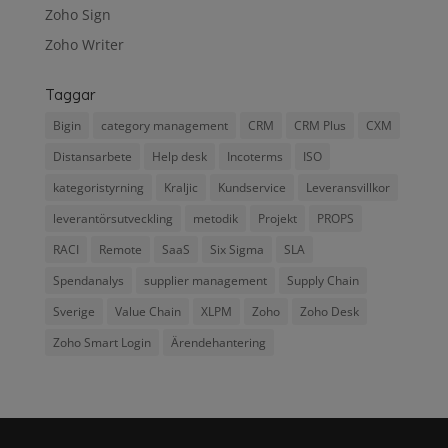
Zoho Sign
Zoho Writer
Taggar
Bigin
category management
CRM
CRM Plus
CXM
Distansarbete
Help desk
Incoterms
ISO
kategoristyrning
Kraljic
Kundservice
Leveransvillkor
leverantörsutveckling
metodik
Projekt
PROPS
RACI
Remote
SaaS
Six Sigma
SLA
Spendanalys
supplier management
Supply Chain
Sverige
Value Chain
XLPM
Zoho
Zoho Desk
Zoho Smart Login
Ärendehantering