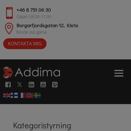
+46 8 751 06 30

Öppet 08.00-17.00
Borgarfjordsgatan 12, Kista

Besök oss gärna
KONTAKTA MIG
Kategoristyrning