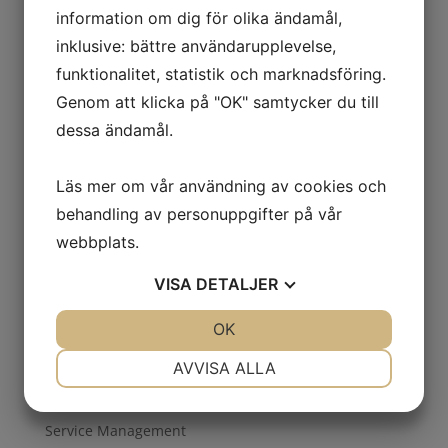
CRM
information om dig för olika ändamål,
CXM
inklusive: bättre användarupplevelse,
Cybersäkerhet
funktionalitet, statistik och marknadsföring.
Datacenter
Genom att klicka på "OK" samtycker du till
dessa ändamål.
GDPR
Guided Conversations
Läs mer om vår användning av cookies och
Implementering
behandling av personuppgifter på vår
Inköp
webbplats.
ISO
Kiosk
VISA
DETALJER
Kundresa
JA
NEJ
OK
JA
NEJ
molnlagring
NÖDVÄNDIG
INSTÄLLNINGAR
AVVISA ALLA
Projekt
JA
NEJ
JA
NEJ
SaaS
Service Management
MARKNADSFÖRING
STATISTIK