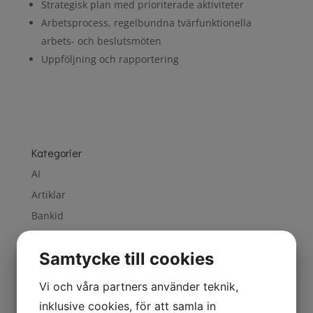
Strategisk plan med prioriterade aktiviteter
Arbetsprocess, regelbundna tvärfunktionella
arbets- och beslutsmöten
Uppföljning och rapportering
Kategorier
AI
Artiklar
Bankid
Bigin
Samtycke till cookies
Change
ChatGPT
Vi och våra partners använder teknik,
Cleanup
inklusive cookies, för att samla in