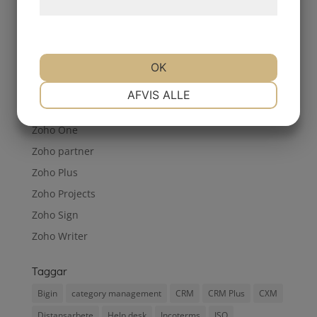
Wizard
hjemmeside.
Zoho
Zoho Analytics
Zoho CRM
OK
Zoho Desk
NØDVENDIGE
PRÆFERENCER
AFVIS ALLE
Zoho Learn
Zoho One
MARKETING
STATISTIK
Zoho partner
Zoho Plus
Zoho Projects
Zoho Sign
Zoho Writer
Taggar
Bigin
category management
CRM
CRM Plus
CXM
Distansarbete
Help desk
Incoterms
ISO