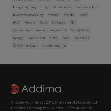
kategoristyrning
Kraljic
Kundservice
Leveransvillkor
leverantörsutveckling
metodik
Projekt
PROPS
RACI
Remote
SaaS
Six Sigma
SLA
Spendanalys
supplier management
Supply Chain
Sverige
Value Chain
XLPM
Zoho
Zoho Desk
Zoho Smart Login
Ärendehantering
Addima AB, grundat 2012 är ett svenskt konsult- och
utbildningsföretag med kunder i både privat och