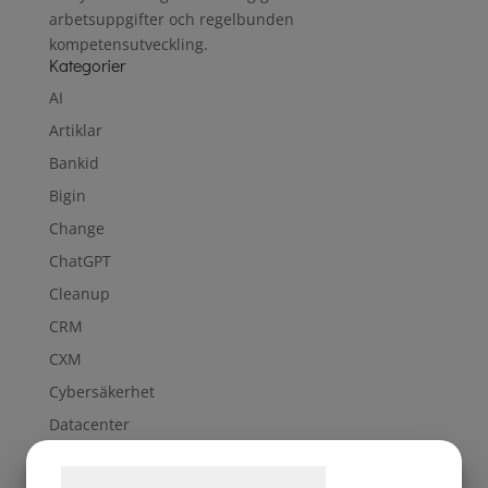
arbetsuppgifter och regelbunden
kompetensutveckling.
Kategorier
AI
Artiklar
Bankid
Bigin
Change
ChatGPT
Cleanup
CRM
CXM
Cybersäkerhet
Datacenter
GDPR
Samtykke til cookies