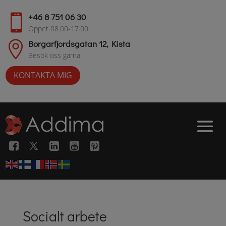
+46 8 751 06 30

Öppet 08.00-17.00
Borgarfjordsgatan 12, Kista

Besök oss gärna
KONTAKTA MIG
Socialt arbete