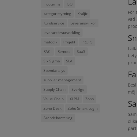
Lä
Incoterms
ISO
För 
kategoristyrning
Kraljic
vad 
Kundservice
Leveransvillkor
proc
leverantörsutveckling
Sn
metodik
Projekt
PROPS
I al
RACI
Remote
SaaS
bety
Six Sigma
SLA
proc
Spendanalys
Fa
supplier management
Besl
Supply Chain
Sverige
möjl
Value Chain
XLPM
Zoho
Sa
Zoho Desk
Zoho Smart Login
Samv
Ärendehantering
olik
part