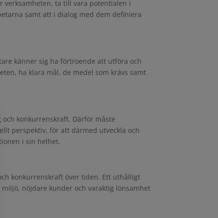
r verksamheten, ta till vara potentialen i
betarna samt att i dialog med dem definiera
tare känner sig ha förtroende att utföra och
lheten, ha klara mål, de medel som krävs samt
och konkurrenskraft. Därför måste
llt perspektiv, för att därmed utveckla och
ionen i sin helhet.
 konkurrenskraft över tiden. Ett uthålligt
tre miljö, nöjdare kunder och varaktig lönsamhet