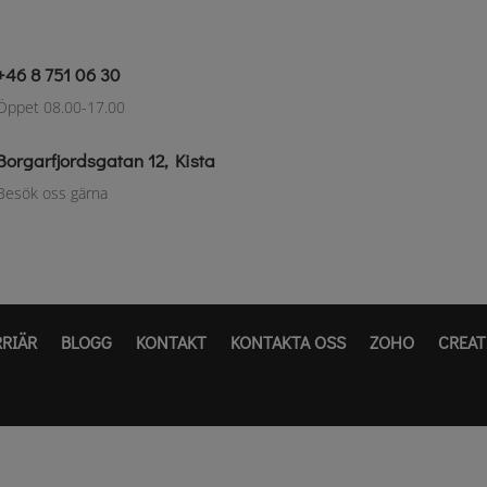
+46 8 751 06 30
Öppet 08.00-17.00
Borgarfjordsgatan 12, Kista
Besök oss gärna
RRIÄR
BLOGG
KONTAKT
KONTAKTA OSS
ZOHO
CREAT