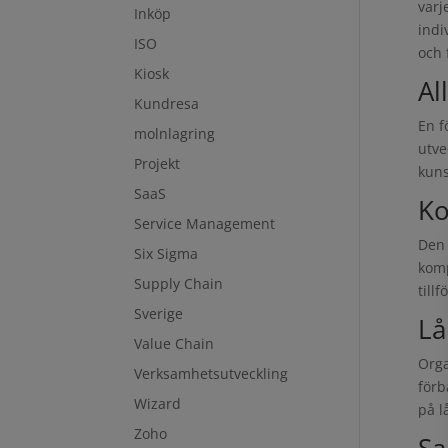
varj
Inköp
indi
ISO
och 
Kiosk
Al
Kundresa
En f
molnlagring
utve
Projekt
kuns
SaaS
Ko
Service Management
Den 
Six Sigma
komp
Supply Chain
till
Sverige
Lå
Value Chain
Orga
Verksamhetsutveckling
förb
Wizard
på l
Zoho