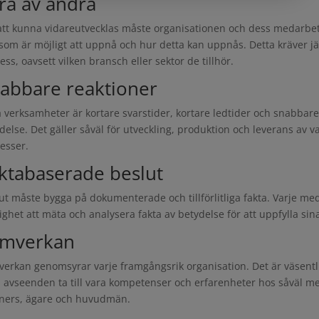
ra av andra
att kunna vidareutvecklas måste organisationen och dess medarbet
som är möjligt att uppnå och hur detta kan uppnås. Detta kräver 
ess, oavsett vilken bransch eller sektor de tillhör.
abbare reaktioner
la verksamheter är kortare svarstider, kortare ledtider och snabb
delse. Det gäller såväl för utveckling, produktion och leverans av v
esser.
ktabaserade beslut
ut måste bygga på dokumenterade och tillförlitliga fakta. Varje m
ighet att mäta och analysera fakta av betydelse för att uppfylla sina
mverkan
erkan genomsyrar varje framgångsrik organisation. Det är väsentli
a avseenden ta till vara kompetenser och erfarenheter hos såväl m
ners, ägare och huvudmän.