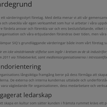
ärdegrund
r ett värderingsstyrt företag. Med detta menar vi att vår gemensam
a och utveckla vår egen verksamhet som hur vi arbetar i våra uppdr
re fördela ansvar och förenkla var och ens beslutsfattande, vilket 
organisation och våra erbjudanden förändras över tiden, men våra 
illämpar SIQ´s grundläggande värderingar både inom vårt företag
är en icke vinstdrivande stiftelse som ingår i kretsen av de sk industrif
n 2011 via Tillväxtverket, samt medlemsorganisationerna i Intressentför
ndorientering
rganisations långsiktiga framgång beror på dess förmåga att skapa 
erna. De externa och interna kundernas uttalade och underförstå
l vara vägledande för organisationen, dess medarbetare och verks
gagerat ledarskap
att skapa en kultur som sätter kunden i främsta rummet krävs ett p