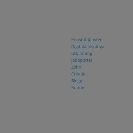
akta oss
Navigering
rfjordsgatan 12
Konsulttjänster
0 KISTA
Digitala lösningar
46 8 751 06 30
Utbildning
Jobbportal
Zoho
Creatio
Blogg
Kunder