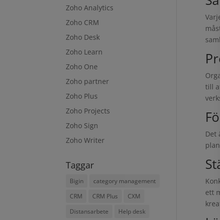
Sa
Zoho Analytics
Varj
Zoho CRM
måst
Zoho Desk
samh
Zoho Learn
Pr
Zoho One
Orga
Zoho partner
till
Zoho Plus
verk
Zoho Projects
Fö
Zoho Sign
Det 
Zoho Writer
plan
St
Taggar
Konk
Bigin
category management
ett 
CRM
CRM Plus
CXM
krea
Distansarbete
Help desk