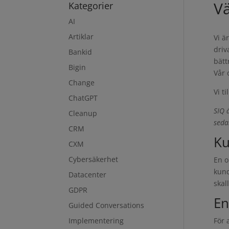
V
Kategorier
AI
Artiklar
Vi ä
driv
Bankid
bätt
Bigin
Vår 
Change
Vi t
ChatGPT
SIQ 
Cleanup
seda
CRM
Ku
CXM
Cybersäkerhet
En o
kund
Datacenter
skal
GDPR
En
Guided Conversations
Implementering
För 