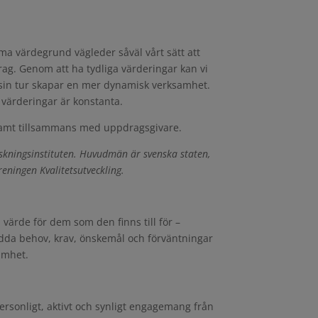
ma värdegrund vägleder såväl vårt sätt att
ag. Genom att ha tydliga värderingar kan vi
i sin tur skapar en mer dynamisk verksamhet.
värderingar är konstanta.
 samt tillsammans med uppdragsgivare.
orskningsinstituten. Huvudmän är svenska staten,
eningen Kvalitetsutveckling.
värde för dem som den finns till för –
dda behov, krav, önskemål och förväntningar
amhet.
ersonligt, aktivt och synligt engagemang från