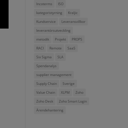
Incoterms
ISO
kategoristyrning
Kraljic
Kundservice
Leveransvillkor
leverantörsutveckling
metodik
Projekt
PROPS
RACI
Remote
SaaS
Six Sigma
SLA
Spendanalys
supplier management
Supply Chain
Sverige
Value Chain
XLPM
Zoho
Zoho Desk
Zoho Smart Login
Ärendehantering