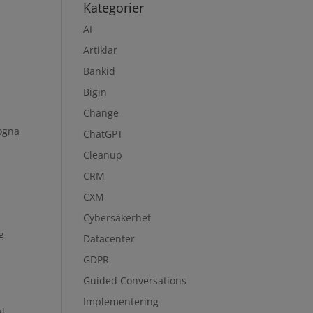
Kategorier
AI
Artiklar
Bankid
Bigin
Change
rogna
ChatGPT
Cleanup
CRM
CXM
Cybersäkerhet
g
Datacenter
GDPR
Guided Conversations
Implementering
el