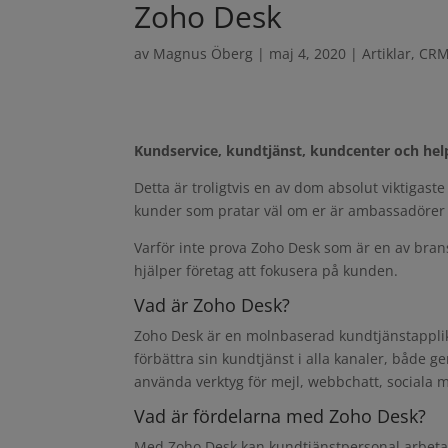
Zoho Desk
av
Magnus Öberg
|
maj 4, 2020
|
Artiklar
,
CR
Kundservice, kundtjänst, kundcenter och he
Detta är troligtvis en av dom absolut viktigast
kunder som pratar väl om er är ambassadörer 
Varför inte prova Zoho Desk som är en av br
hjälper företag att fokusera på kunden.
Vad är Zoho Desk?
Zoho Desk är en molnbaserad kundtjänstappli
förbättra sin kundtjänst i alla kanaler, både 
använda verktyg för mejl, webbchatt, sociala m
Vad är fördelarna med Zoho Desk?
Med Zoho Desk kan kundtjänstpersonal arbeta s