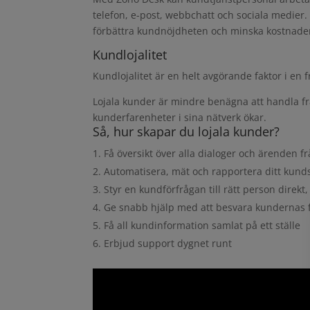
telefon, e-post, webbchatt och sociala medier. D
förbättra kundnöjdheten och minska kostnade
Kundlojalitet
Kundlojalitet är en helt avgörande faktor i en
Lojala kunder är mindre benägna att handla fr
kunderfarenheter i sina nätverk ökar.
Så, hur skapar du lojala kunder?
Få översikt över alla dialoger och ärenden f
Automatisera, mät och rapportera ditt kund
Styr en kundförfrågan till rätt person direkt
Ge snabb hjälp med att besvara kundernas 
Få all kundinformation samlat på ett ställe
Erbjud support dygnet runt