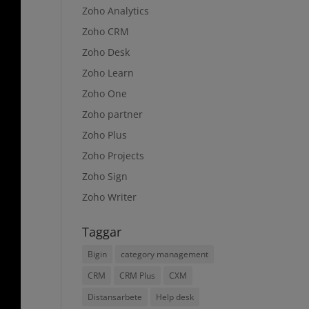
Zoho Analytics
Zoho CRM
Zoho Desk
Zoho Learn
Zoho One
Zoho partner
Zoho Plus
Zoho Projects
Zoho Sign
Zoho Writer
Taggar
Bigin
category management
CRM
CRM Plus
CXM
Distansarbete
Help desk