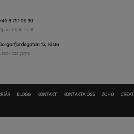
+46 8 751 06 30
Öppet 08.00-17.00
Borgarfjordsgatan 12, Kista
Besök oss gärna
RRIÄR
BLOGG
KONTAKT
KONTAKTA OSS
ZOHO
CREAT