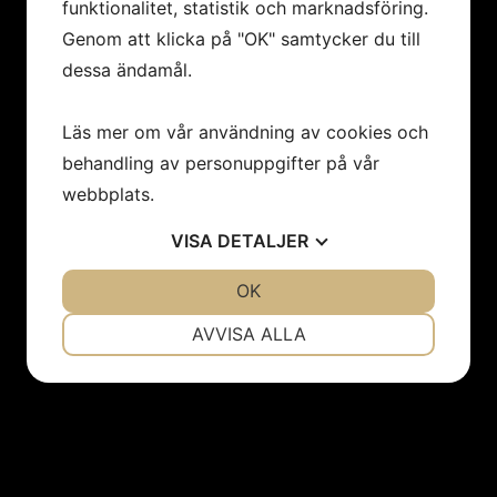
funktionalitet, statistik och marknadsföring.
Genom att klicka på "OK" samtycker du till
dessa ändamål.
Läs mer om vår användning av cookies och
behandling av personuppgifter på vår
webbplats.
VISA
DETALJER
JA
NEJ
OK
JA
NEJ
NÖDVÄNDIG
INSTÄLLNINGAR
AVVISA ALLA
JA
NEJ
JA
NEJ
MARKNADSFÖRING
STATISTIK