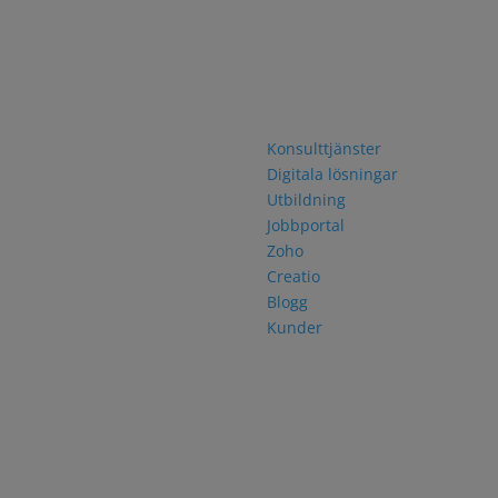
akta oss
Navigering
rfjordsgatan 12
Konsulttjänster
0 KISTA
Digitala lösningar
46 8 751 06 30
Utbildning
Jobbportal
Zoho
Creatio
Blogg
Kunder