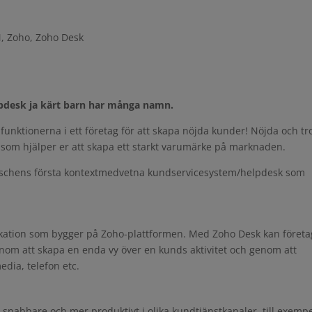
M
,
Zoho
,
Zoho Desk
lpdesk ja kärt barn har många namn.
e funktionerna i ett företag för att skapa nöjda kunder! Nöjda och t
som hjälper er att skapa ett starkt varumärke på marknaden.
anschens första kontextmedvetna kundservicesystem/helpdesk som
kation som bygger på Zoho-plattformen. Med Zoho Desk kan företa
genom att skapa en enda vy över en kunds aktivitet och genom att
edia, telefon etc.
nabbare och mer produktivt i olika kundtjänstkanaler, till exemp