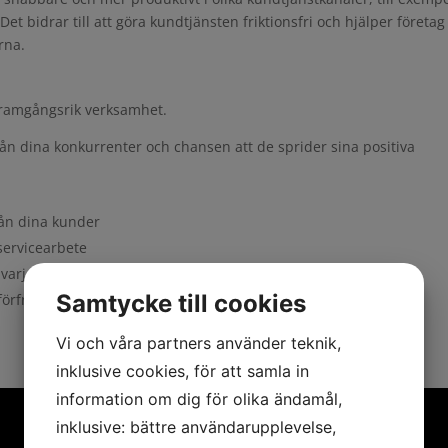
et bidrar till att göra kundtjänsten friktionsfri och hjälper företag
rna.
 framgångsrik verksamhet.
ån dina konkurrenter och chansen att de sprider sina positiva
rån dina kunder
servicearbete
, varje gång
Samtycke till cookies
förfrågningar
Vi och våra partners använder teknik,
inklusive cookies, för att samla in
information om dig för olika ändamål,
inklusive: bättre användarupplevelse,