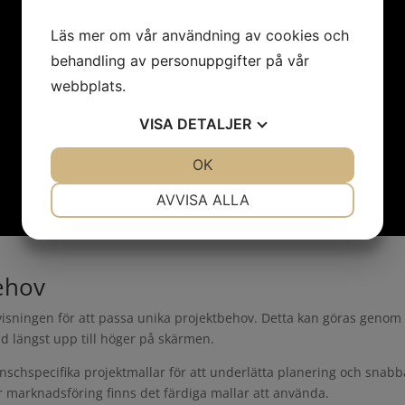
Läs mer om vår användning av cookies och
behandling av personuppgifter på vår
webbplats.
VISA
DETALJER
JA
NEJ
OK
JA
NEJ
NÖDVÄNDIG
INSTÄLLNINGAR
AVVISA ALLA
JA
NEJ
JA
NEJ
MARKNADSFÖRING
STATISTIK
ehov
visningen för att passa unika projektbehov. Detta kan göras genom 
 längst upp till höger på skärmen.
ranschspecifika projektmallar för att underlätta planering och snab
r marknadsföring finns det färdiga mallar att använda.