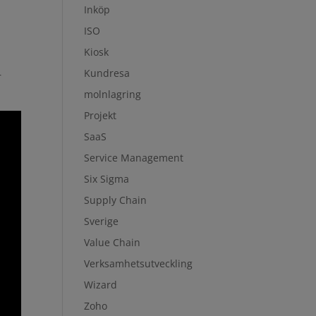
Inköp
ISO
Kiosk
Kundresa
r
molnlagring
Projekt
SaaS
Service Management
Six Sigma
Supply Chain
Sverige
Value Chain
Verksamhetsutveckling
Wizard
Zoho