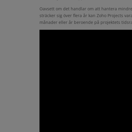
Oavsett om det handlar om att hantera mindre 
sträcker sig över flera år kan Zoho Projects var
månader eller år beroende på projektets tidsr