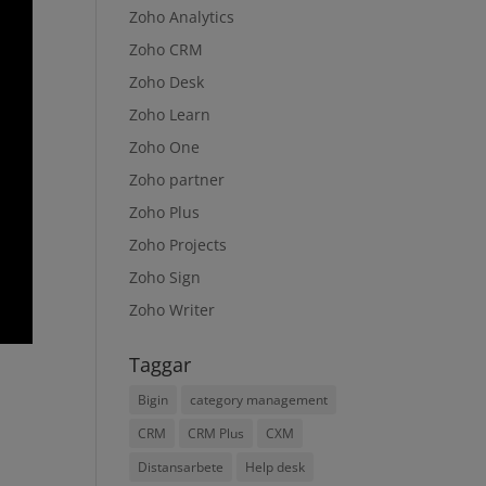
Zoho Analytics
Zoho CRM
Zoho Desk
Zoho Learn
Zoho One
Zoho partner
Zoho Plus
Zoho Projects
Zoho Sign
Zoho Writer
Taggar
Bigin
category management
CRM
CRM Plus
CXM
Distansarbete
Help desk