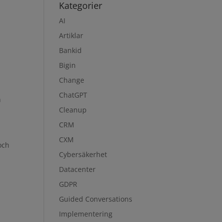
Kategorier
AI
Artiklar
Bankid
Bigin
Change
ChatGPT
h
Cleanup
CRM
CXM
och
Cybersäkerhet
Datacenter
GDPR
Guided Conversations
Implementering