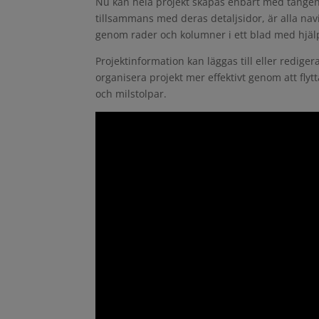
Nu kan hela projekt skapas enbart med tangent
tillsammans med deras detaljsidor, är alla na
genom rader och kolumner i ett blad med hjälp
Projektinformation kan läggas till eller rediger
organisera projekt mer effektivt genom att flyt
och milstolpar.