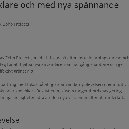
nklare och med nya spännande
o
,
Zoho Projects
av Zoho Projects, med ett fokus på att minska inlärningskurvan oc
 steg för att hjälpa nya användare komma igång snabbare och ge
fektivt gränssnitt.
rbättring med fokus på att göra användarupplevelsen mer intuitiv 
ktioner som ökar effektiviteten, såsom tangentbordsnavigering,
sningsmöjligheter, strävar den nya versionen efter att underlätta
evelse