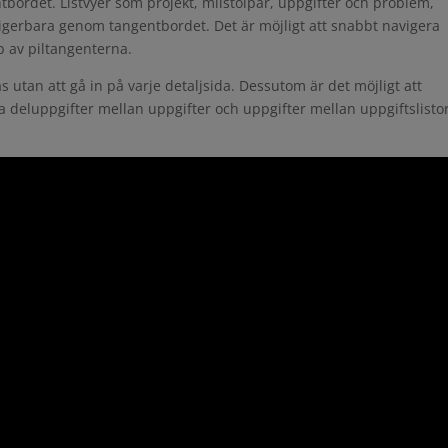
bordet. Listvyer som projekt, milstolpar, uppgifter och problem,
vigerbara genom tangentbordet. Det är möjligt att snabbt navigera
 av piltangenterna.
as utan att gå in på varje detaljsida. Dessutom är det möjligt att
ta deluppgifter mellan uppgifter och uppgifter mellan uppgiftslisto