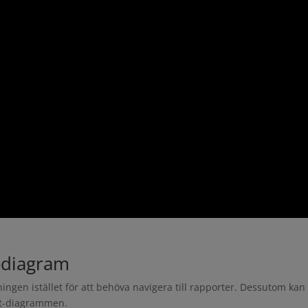
t-diagram
ngen istället för att behöva navigera till rapporter. Dessutom kan
tt-diagrammen.