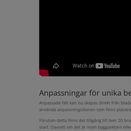
Anpassningar för unika b
Anpassade fält kan nu skapas direkt från blad
använda anpassningsikonen som finns placerad
Förutom detta finns det tillgång till över 20 b
start. Oavsett om det är inom byggsektorn elle