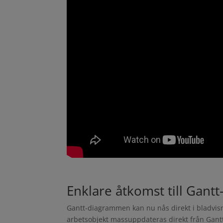
Enklare åtkomst till Gant
Gantt-diagrammen kan nu nås direkt i bladvisni
arbetsobjekt massuppdateras direkt från Gan