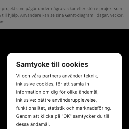
projekt som pågår under några veckor eller större projekt som
a till hjälp. Användare kan se sina Gantt-diagram i dagar, veckor,
am.
Samtycke till cookies
Vi och våra partners använder teknik,
inklusive cookies, för att samla in
information om dig för olika ändamål,
inklusive: bättre användarupplevelse,
funktionalitet, statistik och marknadsföring.
Genom att klicka på "OK" samtycker du till
dessa ändamål.