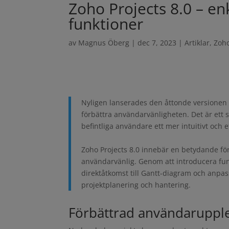
Zoho Projects 8.0 – e
funktioner
av
Magnus Öberg
|
dec 7, 2023
|
Artiklar
,
Zoh
Nyligen lanserades den åttonde versionen 
förbättra användarvänligheten. Det är ett
befintliga användare ett mer intuitivt och ef
Zoho Projects 8.0 innebär en betydande fö
användarvänlig. Genom att introducera fun
direktåtkomst till Gantt-diagram och anpas
projektplanering och hantering.
Förbättrad användaruppl