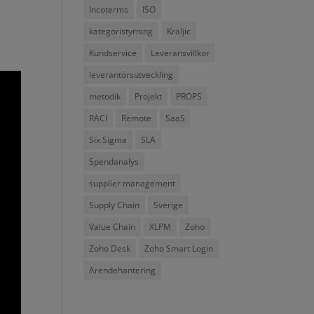
Incoterms
ISO
kategoristyrning
Kraljic
Kundservice
Leveransvillkor
leverantörsutveckling
metodik
Projekt
PROPS
RACI
Remote
SaaS
Six Sigma
SLA
Spendanalys
supplier management
Supply Chain
Sverige
Value Chain
XLPM
Zoho
Zoho Desk
Zoho Smart Login
Ärendehantering