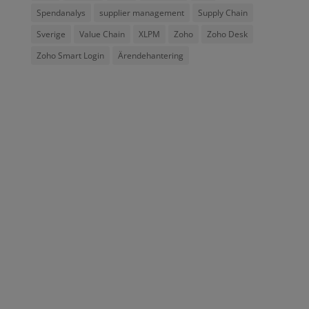
Spendanalys
supplier management
Supply Chain
Sverige
Value Chain
XLPM
Zoho
Zoho Desk
Zoho Smart Login
Ärendehantering
Addima AB, grundat 2012 är ett svenskt konsult- och
utbildningsföretag med kunder i både privat och
offentlig sektor.
Kontakta oss
Borgarfjordsgatan 12
164 40 KISTA