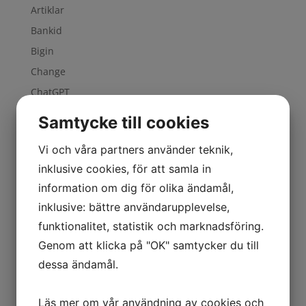
Artiklar
Bankid
Bigin
Change
ChatGPT
Cleanup
Samtycke till cookies
CRM
Vi och våra partners använder teknik,
CXM
inklusive cookies, för att samla in
Cybersäkerhet
information om dig för olika ändamål,
Datacenter
inklusive: bättre användarupplevelse,
GDPR
funktionalitet, statistik och marknadsföring.
Guided Conversations
Genom att klicka på "OK" samtycker du till
Implementering
dessa ändamål.
Inköp
ISO
Läs mer om vår användning av cookies och