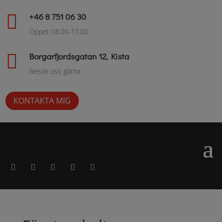

+46 8 751 06 30
Öppet 08.00-17.00

Borgarfjordsgatan 12, Kista
Besök oss gärna
KONTAKTA MIG