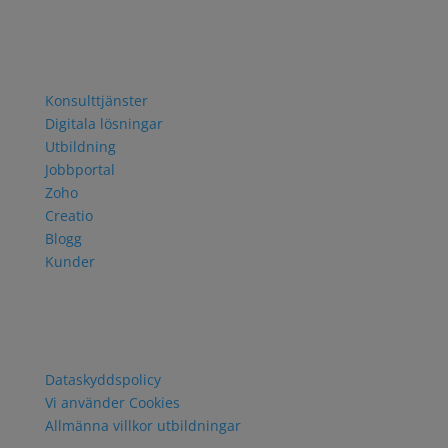
TEL +46 8 751 06 30
Navigering
Konsulttjänster
Digitala lösningar
Utbildning
Jobbportal
Zoho
Creatio
Blogg
Kunder
Policy och villkor
Dataskyddspolicy
Vi använder Cookies
Allmänna villkor utbildningar