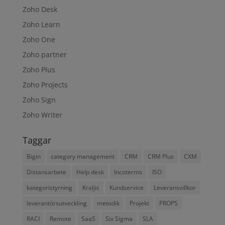
Zoho Desk
Zoho Learn
Zoho One
Zoho partner
Zoho Plus
Zoho Projects
Zoho Sign
Zoho Writer
Taggar
Bigin
category management
CRM
CRM Plus
CXM
Distansarbete
Help desk
Incoterms
ISO
kategoristyrning
Kraljic
Kundservice
Leveransvillkor
leverantörsutveckling
metodik
Projekt
PROPS
RACI
Remote
SaaS
Six Sigma
SLA